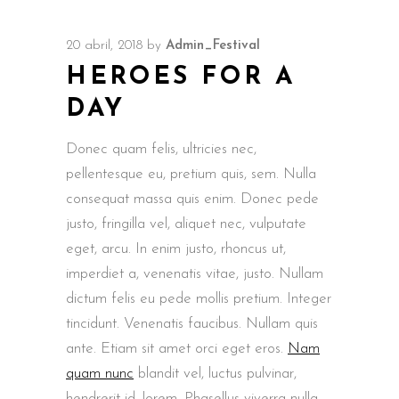
20 abril, 2018
by
Admin_Festival
HEROES FOR A
DAY
Donec quam felis, ultricies nec,
pellentesque eu, pretium quis, sem. Nulla
consequat massa quis enim. Donec pede
justo, fringilla vel, aliquet nec, vulputate
eget, arcu. In enim justo, rhoncus ut,
imperdiet a, venenatis vitae, justo. Nullam
dictum felis eu pede mollis pretium. Integer
tincidunt. Venenatis faucibus. Nullam quis
ante. Etiam sit amet orci eget eros.
Nam
quam nunc
blandit vel, luctus pulvinar,
hendrerit id, lorem. Phasellus viverra nulla