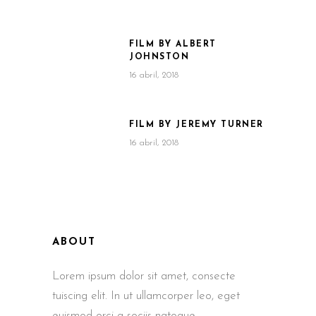
FILM BY ALBERT
JOHNSTON
16 abril, 2018
FILM BY JEREMY TURNER
16 abril, 2018
ABOUT
Lorem ipsum dolor sit amet, consecte
tuiscing elit. In ut ullamcorper leo, eget
euismod orci a sociis natoque