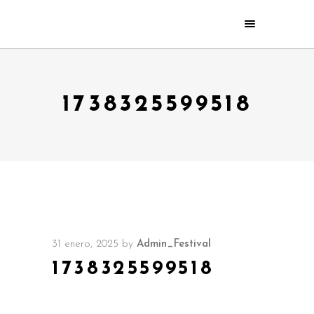
1738325599518
31 enero, 2025
by
Admin_Festival
1738325599518