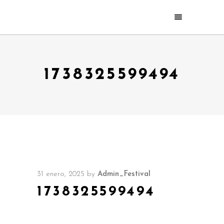
1738325599494
31 enero, 2025
by
Admin_Festival
1738325599494