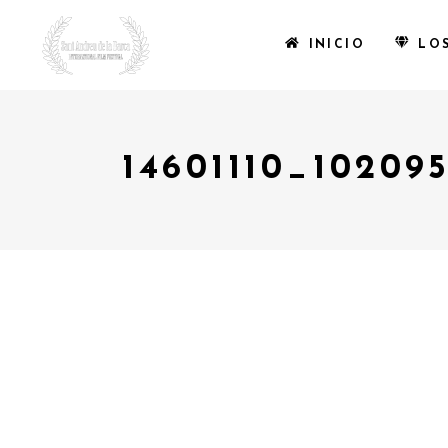
INICIO
LO
14601110_10209