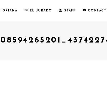
S ORIANA
EL JURADO
STAFF
CONTAC
508594265201_437422