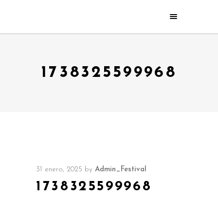
1738325599968
31 enero, 2025
by
Admin_Festival
1738325599968