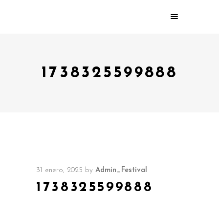
1738325599888
31 enero, 2025
by
Admin_Festival
1738325599888