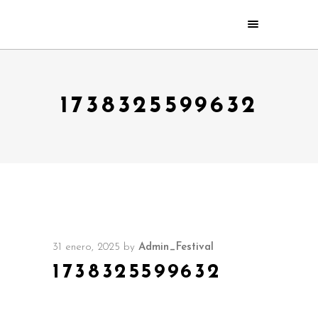
1738325599632
31 enero, 2025
by
Admin_Festival
1738325599632