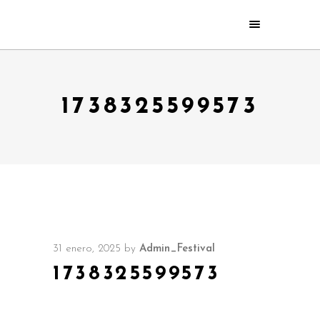
1738325599573
31 enero, 2025
by
Admin_Festival
1738325599573