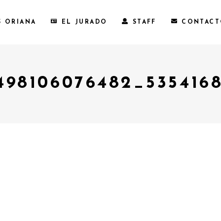
S ORIANA
EL JURADO
STAFF
CONTAC
498106076482_5354168